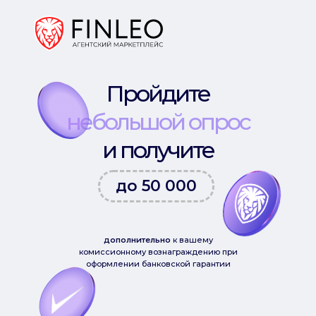
Пройдите
небольшой опрос
и получите
промокод
до 50 000
руб.
дополнительно
к вашему
комиссионному вознаграждению при
оформлении банковской гарантии