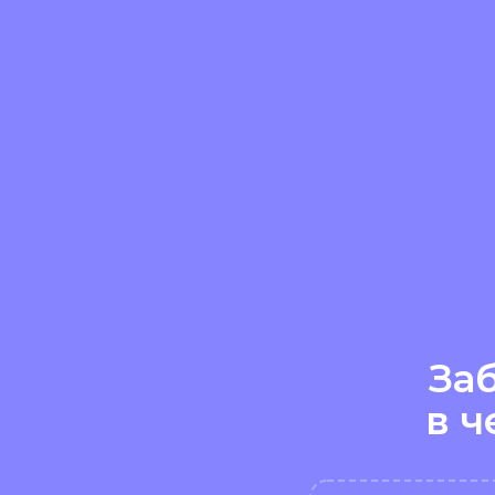
За
в ч