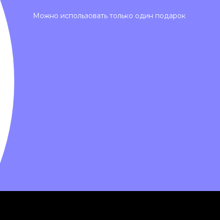
Можно использовать только один подарок
info@finleo.ru
е соглашение
Политика конфиденциальности