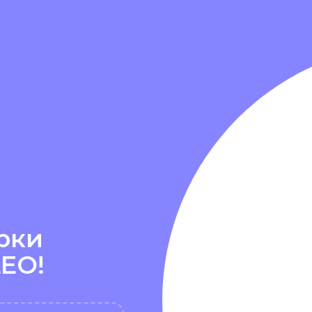
рки
LEO!