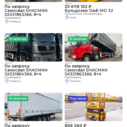
Цена
Цена
По запросу
25 678 152 ₽
Самосвал SHACMAN
Бульдозер Dadi MD 32
SX331863366, 8×4
Гусеничные экскаваторы
Чита
Самосвалы
Тюмень
В наличии
В наличии
Цена
Цена
По запросу
По запросу
Самосвал SHACMAN
Самосвал SHACMAN
SX33186V366, 8×4
SX331863366, 8×4
Самосвалы
Самосвалы
Тюмень
Тюмень
В наличии
Под заказ
Цена
Цена
По запросу
856 260 ₽