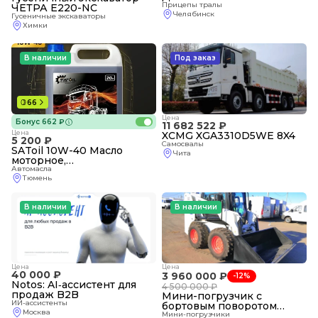
(спецификация 50-РП)
Прицепы тралы
ЧЕТРА Е220-NC
Челябинск
Гусеничные экскаваторы
Химки
В наличии
Под заказ
66
Цена
Бонус
662 ₽
11 682 522 ₽
Цена
XCMG XGA3310D5WE 8X4
5 200 ₽
Самосвалы
SAToil 10W-40 Масло
Чита
моторное,
Полусинтетическое, 20 л
Автомасла
Тюмень
[CLONE]
В наличии
В наличии
Цена
Цена
40 000 ₽
3 960 000 ₽
-
12%
Notos: AI‑ассистент для
4 500 000 ₽
продаж B2B
Мини-погрузчик с
ИИ-ассистенты
бортовым поворотом
Москва
Lonking CDM312
Мини-погрузчики