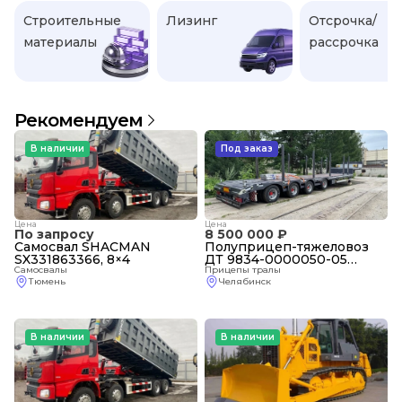
Строительные
Лизинг
Отсрочка/
материалы
рассрочка
Рекомендуем
В наличии
Под заказ
Цена
Цена
По запросу
8 500 000 ₽
Самосвал SHACMAN
Полуприцеп-тяжеловоз
SX331863366, 8×4
ДТ 9834-0000050-05
Самосвалы
(спецификация 50-РП)
Прицепы тралы
Тюмень
Челябинск
В наличии
В наличии