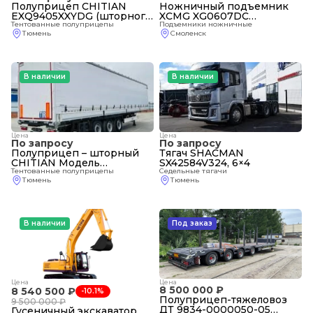
Полуприцеп CHITIAN
Ножничный подъемник
EXQ9405XXYDG (шторного
XCMG XG0607DC
типа)
Тентованные полуприцепы
самоходный
Подъемники ножничные
Тюмень
Смоленск
В наличии
В наличии
Цена
Цена
По запросу
По запросу
Полуприцеп – шторный
Тягач SHACMAN
CHITIAN Модель
SX42584V324, 6×4
EXQ9408-RU-XXY
Тентованные полуприцепы
Седельные тягачи
Тюмень
Тюмень
В наличии
Под заказ
Цена
Цена
8 500 000 ₽
8 540 500 ₽
-
10.1%
Полуприцеп-тяжеловоз
9 500 000 ₽
ДТ 9834-0000050-05
Гусеничный экскаватор